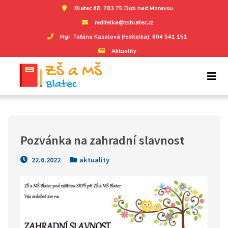
Blatec 68, 783 75 Dub nad Moravou
reditelka@zsblatec.cz
Mgr. Taťána Kasalová (ředitelka): 604 541 151
Aktuality
Pozvánka na zahradní slavnost
22.6.2022
aktuality