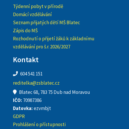
Týdenní pobyt v přírodě
Domácí vzdělávání
Seznam přijatých dětí MŠ Blatec
Zápis do MŠ
Rozhodnutí o přijetí žáků k základnímu
vzdělávání pro š.r. 2026/2027
Kontakt
604 541 151
reditelka@zsblatec.cz
Blatec 68, 783 75 Dub nad Moravou
IČO:
70987386
Datovka:
ezvmbjt
GDPR
Prohlášení o přístupnosti