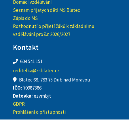
Domácí vzdělávání
Seznam přijatých dětí MŠ Blatec
Zápis do MŠ
Rozhodnutí o přijetí žáků k základnímu
vzdělávání pro š.r. 2026/2027
Kontakt
604 541 151
reditelka@zsblatec.cz
Blatec 68, 783 75 Dub nad Moravou
IČO:
70987386
Datovka:
ezvmbjt
GDPR
Prohlášení o přístupnosti