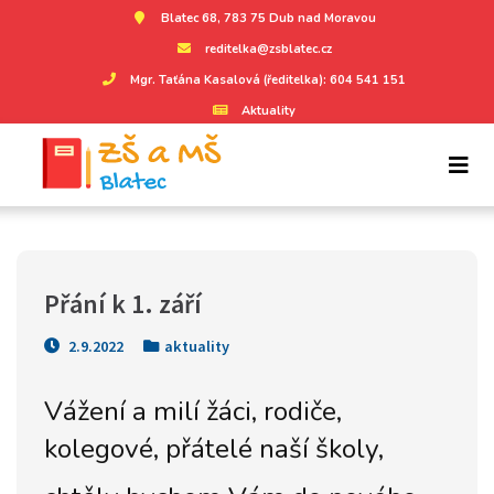
Blatec 68, 783 75 Dub nad Moravou
reditelka@zsblatec.cz
Mgr. Taťána Kasalová (ředitelka): 604 541 151
Aktuality
Přání k 1. září
2.9.2022
aktuality
Vážení a milí žáci, rodiče,
kolegové, přátelé naší školy,