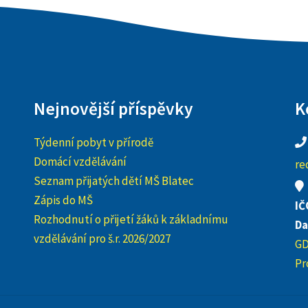
Nejnovější příspěvky
K
Týdenní pobyt v přírodě
Domácí vzdělávání
re
Seznam přijatých dětí MŠ Blatec
Zápis do MŠ
IČ
Rozhodnutí o přijetí žáků k základnímu
Da
vzdělávání pro š.r. 2026/2027
G
Pr