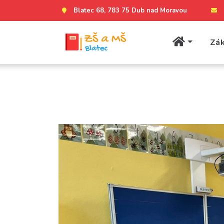
Blatec 68, 783 75 Dub nad Moravou
Zák