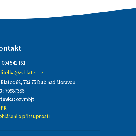
ontakt
604 541 151
ditelka@zsblatec.cz
Blatec 68, 783 75 Dub nad Moravou
O:
70987386
tovka:
ezvmbjt
DPR
ohlášení o přístupnosti