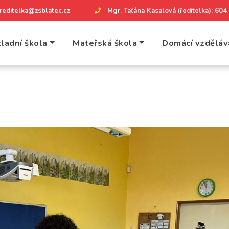
reditelka@zsblatec.cz
Mgr. Taťána Kasalová (ředitelka): 60
ladní škola
Mateřská škola
Domácí vzděláv