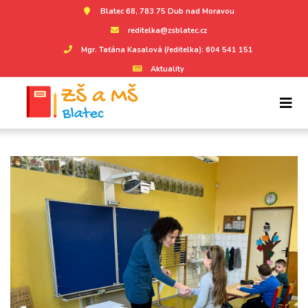
Blatec 68, 783 75 Dub nad Moravou
reditelka@zsblatec.cz
Mgr. Taťána Kasalová (ředitelka): 604 541 151
Aktuality