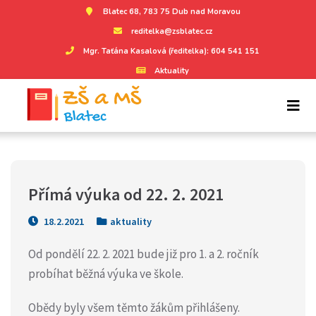
Blatec 68, 783 75 Dub nad Moravou
reditelka@zsblatec.cz
Mgr. Taťána Kasalová (ředitelka): 604 541 151
Aktuality
Přímá výuka od 22. 2. 2021
18.2.2021
aktuality
Od pondělí 22. 2. 2021 bude již pro 1. a 2. ročník
probíhat běžná výuka ve škole.
Obědy byly všem těmto žákům přihlášeny.