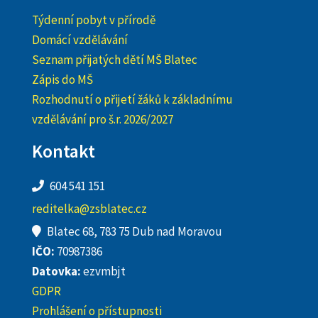
Týdenní pobyt v přírodě
Domácí vzdělávání
Seznam přijatých dětí MŠ Blatec
Zápis do MŠ
Rozhodnutí o přijetí žáků k základnímu
vzdělávání pro š.r. 2026/2027
Kontakt
604 541 151
reditelka@zsblatec.cz
Blatec 68, 783 75 Dub nad Moravou
IČO:
70987386
Datovka:
ezvmbjt
GDPR
Prohlášení o přístupnosti