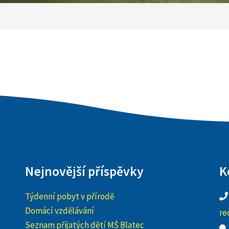
Nejnovější příspěvky
K
Týdenní pobyt v přírodě
Domácí vzdělávání
re
Seznam přijatých dětí MŠ Blatec