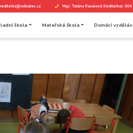
reditelka@zsblatec.cz
Mgr. Taťána Kasalová (ředitelka): 60
ladní škola
Mateřská škola
Domácí vzděláv