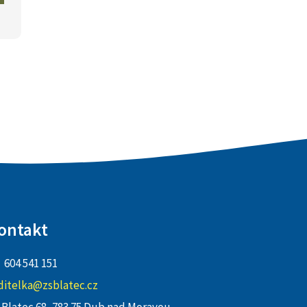
ontakt
604 541 151
ditelka@zsblatec.cz