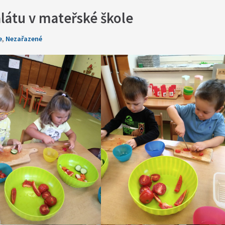
látu v mateřské škole
e
,
Nezařazené