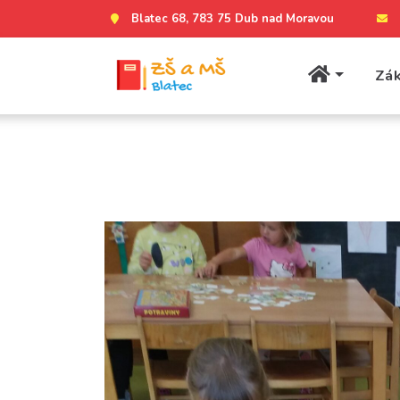
Blatec 68, 783 75 Dub nad Moravou
Zák