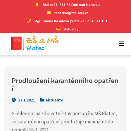
Blatec 68, 783 75 Dub nad Moravou
reditelka@zsblatec.cz
Mgr. Taťána Kasalová (ředitelka): 604 541 151
Aktuality
Prodloužení karanténního opatřen
í
17.1.2021
aktuality
S ohledem na zdravotní stav personálu MŠ Blatec,
se karanténní opatření prodlužuje minimálně do
pondělí 18. 1. 2021.