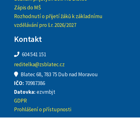
Zápis do MŠ
Rozhodnutí o přijetí žáků k základnímu
vzdělávání pro š.r. 2026/2027
Kontakt
604 541 151
reditelka@zsblatec.cz
Blatec 68, 783 75 Dub nad Moravou
IČO:
70987386
Datovka:
ezvmbjt
GDPR
Prohlášení o přístupnosti
Copyright 2023. All rights reserved. | Bubenikkonzultace.cz