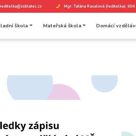
reditelka@zsblatec.cz
Mgr. Taťána Kasalová (ředitelka): 60
ladní škola
Mateřská škola
Domácí vzděláv