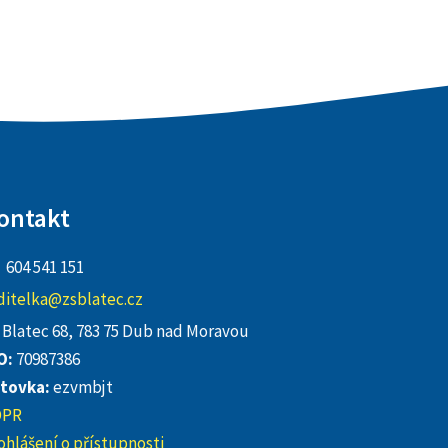
ontakt
604 541 151
ditelka@zsblatec.cz
Blatec 68, 783 75 Dub nad Moravou
O:
70987386
tovka:
ezvmbjt
DPR
ohlášení o přístupnosti