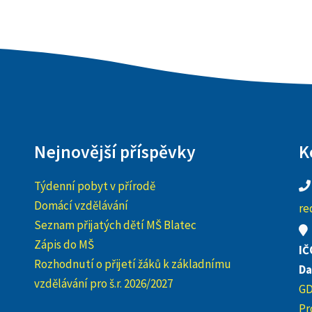
Nejnovější příspěvky
K
Týdenní pobyt v přírodě
Domácí vzdělávání
re
Seznam přijatých dětí MŠ Blatec
Zápis do MŠ
IČ
Rozhodnutí o přijetí žáků k základnímu
Da
vzdělávání pro š.r. 2026/2027
G
Pr