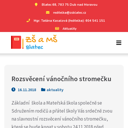
Blatec 68, 783 75 Dub nad Moravou
reditelka@zsblatec.cz
Mgr. Taťána Kasalová (ředitelka): 604 541 151
Aktuality
Rozsvěcení vánočního stromečku
16.11.2018
aktuality
Základní škola a Mateřská škola společně se
Sdružením rodičů a přátel školy Vás srdečně zvou
na slavnostní rozsvěcení vánočního stromečku,
které se bude konat v sobotu 24.11.2018 před