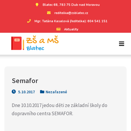
Blatec 68, 783 75 Dub nad Moravou
reditelka@zsblatec.cz
Mgr. Taťána Kasalová (ředitelka): 604 541 151
Aktuality
Semafor
5.10.2017
Nezařazené
Dne 10.10.2017 jedou děti ze základní školy do
dopravního centra SEMAFOR.