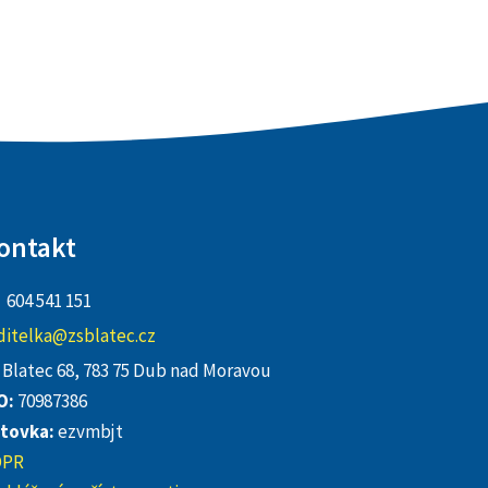
ontakt
604 541 151
ditelka@zsblatec.cz
Blatec 68, 783 75 Dub nad Moravou
O:
70987386
tovka:
ezvmbjt
DPR