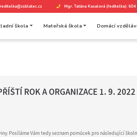
reditelka@zsblatec.cz
Mgr. Taťána Kasalová (ředitelka): 60
ladní škola
Mateřská škola
Domácí vzděláv
ÍŠTÍ ROK A ORGANIZACE 1. 9. 2022
viny. Posíláme Vám tedy seznam pomůcek pro následující školn