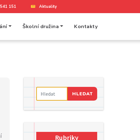
4 541 151
Aktuality
ání
Školní družina
Kontakty
HLEDAT
í
Rubriky