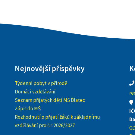
Nejnovější příspěvky
K
Týdenní pobyt v přírodě
Domácí vzdělávání
re
Seznam přijatých dětí MŠ Blatec
Zápis do MŠ
IČ
Rozhodnutí o přijetí žáků k základnímu
Da
vzdělávání pro š.r. 2026/2027
G