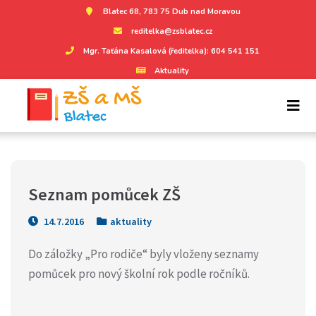
Blatec 68, 783 75 Dub nad Moravou
reditelka@zsblatec.cz
Mgr. Taťána Kasalová (ředitelka): 604 541 151
Aktuality
Seznam pomůcek ZŠ
14.7.2016
aktuality
Do záložky „Pro rodiče“ byly vloženy seznamy
pomůcek pro nový školní rok podle ročníků.