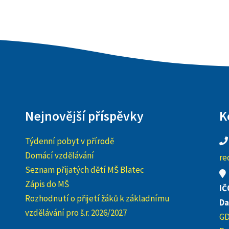
Nejnovější příspěvky
K
Týdenní pobyt v přírodě
Domácí vzdělávání
re
Seznam přijatých dětí MŠ Blatec
Zápis do MŠ
IČ
Rozhodnutí o přijetí žáků k základnímu
Da
vzdělávání pro š.r. 2026/2027
G