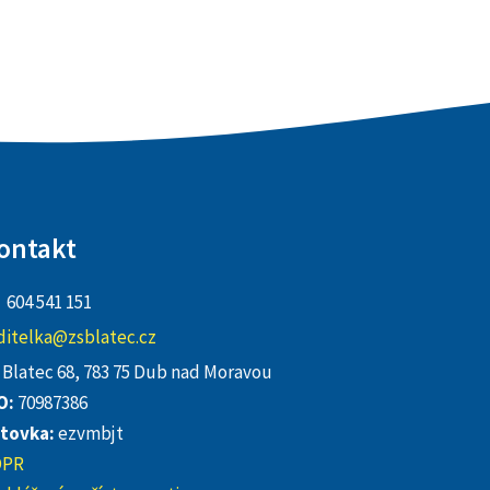
ontakt
604 541 151
ditelka@zsblatec.cz
Blatec 68, 783 75 Dub nad Moravou
O:
70987386
tovka:
ezvmbjt
DPR