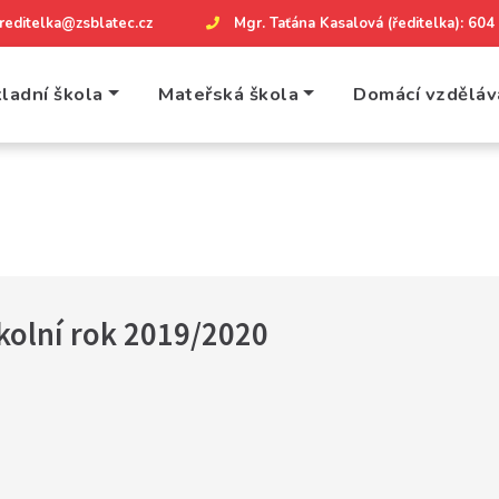
reditelka@zsblatec.cz
Mgr. Taťána Kasalová (ředitelka): 60
ladní škola
Mateřská škola
Domácí vzděláv
olní rok 2019/2020