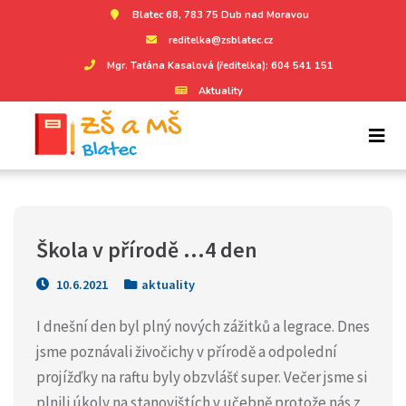
Blatec 68, 783 75 Dub nad Moravou
reditelka@zsblatec.cz
Mgr. Taťána Kasalová (ředitelka): 604 541 151
Aktuality
Škola v přírodě …4 den
10.6.2021
aktuality
I dnešní den byl plný nových zážitků a legrace. Dnes
jsme poznávali živočichy v přírodě a odpolední
projížďky na raftu byly obzvlášť super. Večer jsme si
plnili úkoly na stanovištích v učebně protože nás z