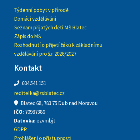
Týdenní pobyt v přírodě
Domácí vzdělávání
Seznam přijatých dětí MŠ Blatec
Zápis do MŠ
Rozhodnutí o přijetí žáků k základnímu
vzdělávání pro š.r. 2026/2027
Kontakt
604 541 151
reditelka@zsblatec.cz
Blatec 68, 783 75 Dub nad Moravou
IČO:
70987386
Datovka:
ezvmbjt
GDPR
Prohlášení o přístupnosti