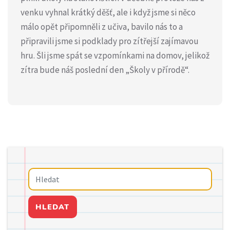
venku vyhnal krátký děšť, ale i když jsme si něco
málo opět připomněli z učiva, bavilo nás to a
připravili jsme si podklady pro zítřejší zajímavou
hru. Šli jsme spát se vzpomínkami na domov, jelikož
zítra bude náš poslední den „Školy v přírodě“.
HLEDAT