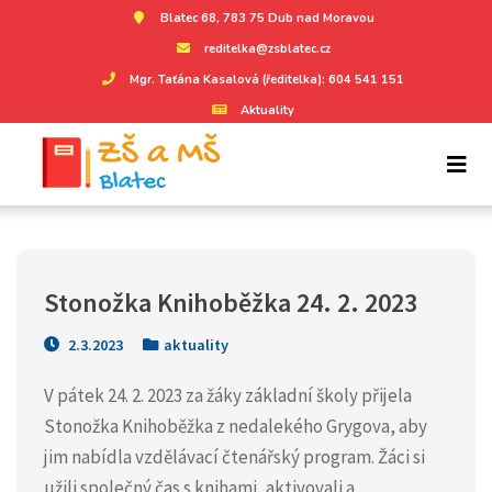
Blatec 68, 783 75 Dub nad Moravou
reditelka@zsblatec.cz
Mgr. Taťána Kasalová (ředitelka): 604 541 151
Aktuality
Stonožka Knihoběžka 24. 2. 2023
2.3.2023
aktuality
V pátek 24. 2. 2023 za žáky základní školy přijela
Stonožka Knihoběžka z nedalekého Grygova, aby
jim nabídla vzdělávací čtenářský program. Žáci si
užili společný čas s knihami, aktivovali a