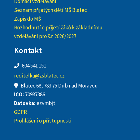
Domácí vzdělávání
Seznam přijatých dětí MŠ Blatec
Zápis do MŠ
Rozhodnutí o přijetí žáků k základnímu
vzdělávání pro š.r. 2026/2027
Kontakt
604 541 151
reditelka@zsblatec.cz
Blatec 68, 783 75 Dub nad Moravou
IČO:
70987386
Datovka:
ezvmbjt
GDPR
Prohlášení o přístupnosti