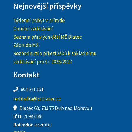
Nejnovější příspěvky
Týdenní pobyt v přírodě
Domácí vzdělávání
Seznam přijatých dětí MŠ Blatec
Zápis do MŠ
Rozhodnutí o přijetí žáků k základnímu
vzdělávání pro š.r. 2026/2027
Kontakt
604 541 151
reditelka@zsblatec.cz
Blatec 68, 783 75 Dub nad Moravou
IČO:
70987386
Datovka:
ezvmbjt