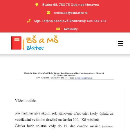
Blatec 68, 783 75 Dub nad Moravou
reditelka@zsblatec.cz
Mgr. Taťána Kasalová (ředitelka): 604 541 151
Aktuality