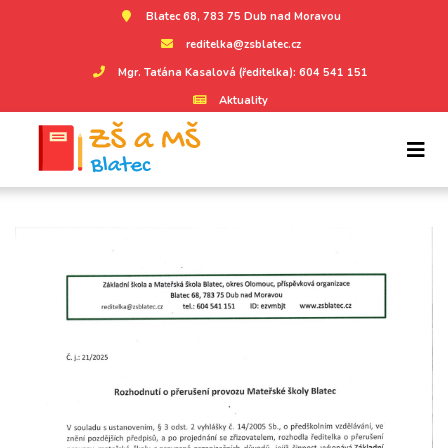
Blatec 68, 783 75 Dub nad Moravou
reditelka@zsblatec.cz
Mgr. Taťána Kasalová (ředitelka): 604 541 151
Aktuality