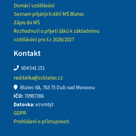
Domácí vzdělávání
Seznam přijatých dětí MŠ Blatec
Zápis do MŠ
Rozhodnutí o přijetí žáků k základnímu
vzdělávání pro š.r. 2026/2027
Kontakt
604 541 151
reditelka@zsblatec.cz
Blatec 68, 783 75 Dub nad Moravou
IČO:
70987386
Datovka:
ezvmbjt
GDPR
Prohlášení o přístupnosti