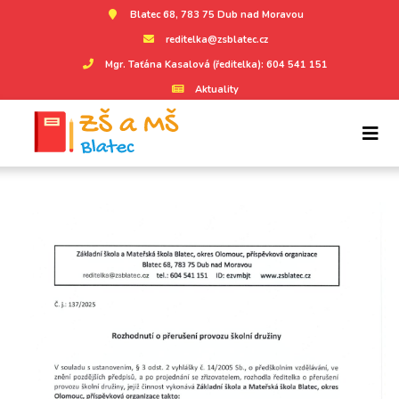
Blatec 68, 783 75 Dub nad Moravou
reditelka@zsblatec.cz
Mgr. Taťána Kasalová (ředitelka): 604 541 151
Aktuality