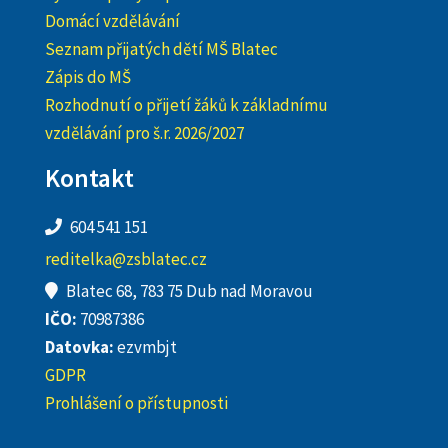
Domácí vzdělávání
Seznam přijatých dětí MŠ Blatec
Zápis do MŠ
Rozhodnutí o přijetí žáků k základnímu
vzdělávání pro š.r. 2026/2027
Kontakt
604 541 151
reditelka@zsblatec.cz
Blatec 68, 783 75 Dub nad Moravou
IČO:
70987386
Datovka:
ezvmbjt
GDPR
Prohlášení o přístupnosti