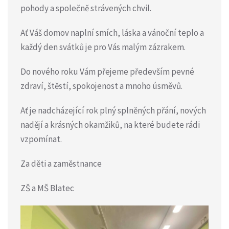
pohody a společně
strávených chvil.
Ať Váš domov naplní smích, láska a vánoční teplo a
každý den svátků je pro Vás malým zázrakem.
Do nového roku Vám přejeme především pevné
zdraví, štěstí, spokojenost a mnoho úsměvů.
Ať je nadcházející rok plný splněných přání, nových
nadějí a krásných okamžiků, na které budete rádi
vzpomínat.
Za děti a zaměstnance
ZŠ a MŠ Blatec