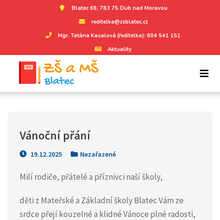
Blatec 68, 783 75 Dub nad Moravou
reditelka@zsblatec.cz
Mgr. Taťána Kasalová (ředitelka): 604 541 151
Aktuality
Vánoční přání
19.12.2025
Nezařazené
Milí rodiče, přátelé a příznivci naší školy,
děti z Mateřské a Základní školy Blatec Vám ze
srdce přejí kouzelné a klidné Vánoce plné radosti,