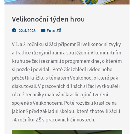
Velikonoční týden hrou
22.4.2025
Foto ZŠ
V 1. a 2. ročníku si žáci připomněli velikonoční zvyky
a tradice různými hrami a soutěžemi. V komunitním
kruhu se žáci seznámili s programem dne, o kterém
si později povídali. Poté žáci zhlédli video nebo
přečetli knížku s tématem Velikonoc, o které pak
diskutovali. V pracovních dílnách si žáci vyzkoušeli
různé techniky malování kraslic a jiné tvoření
spojené s Velikonocemi. Poté rozvěsili kraslice na
jabloně před základní školou, které zhotovili žáci 1.
-4. ročníku ZŠ v pracovních činnostech.