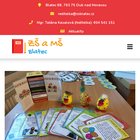
Blatec 68, 783 75 Dub nad Moravou
reditelka@zsblatec.cz
Mgr. Taťána Kasalová (ředitelka): 604 541 151
Aktuality