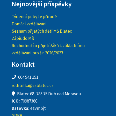
Nejnovější příspěvky
Týdenní pobyt v přírodě
Domácí vzdělávání
Seznam přijatých dětí MŠ Blatec
Zápis do MŠ
Rozhodnutí o přijetí žáků k základnímu
vzdělávání pro š.r. 2026/2027
Kontakt
604 541 151
reditelka@zsblatec.cz
Blatec 68, 783 75 Dub nad Moravou
IČO:
70987386
Datovka:
ezvmbjt
GDPR