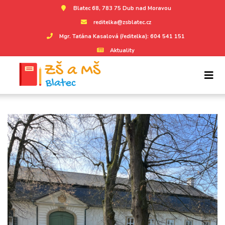
Blatec 68, 783 75 Dub nad Moravou
reditelka@zsblatec.cz
Mgr. Taťána Kasalová (ředitelka): 604 541 151
Aktuality