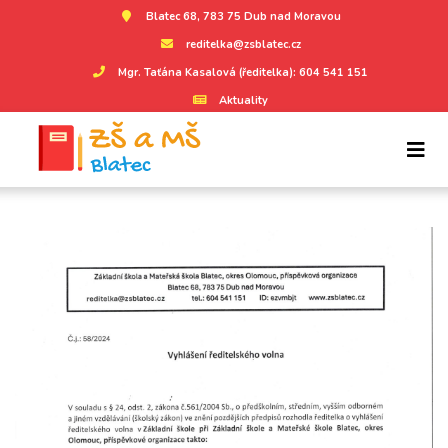
Blatec 68, 783 75 Dub nad Moravou
reditelka@zsblatec.cz
Mgr. Taťána Kasalová (ředitelka): 604 541 151
Aktuality