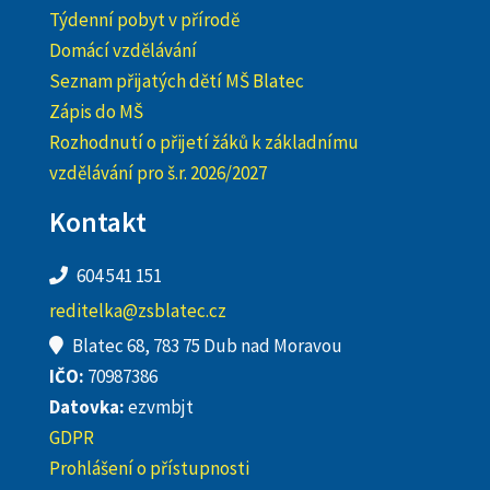
Týdenní pobyt v přírodě
Domácí vzdělávání
Seznam přijatých dětí MŠ Blatec
Zápis do MŠ
Rozhodnutí o přijetí žáků k základnímu
vzdělávání pro š.r. 2026/2027
Kontakt
604 541 151
reditelka@zsblatec.cz
Blatec 68, 783 75 Dub nad Moravou
IČO:
70987386
Datovka:
ezvmbjt
GDPR
Prohlášení o přístupnosti