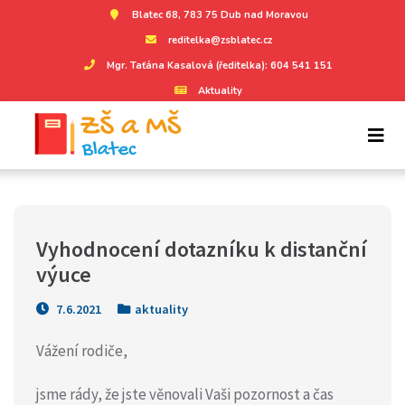
Blatec 68, 783 75 Dub nad Moravou
reditelka@zsblatec.cz
Mgr. Taťána Kasalová (ředitelka): 604 541 151
Aktuality
Vyhodnocení dotazníku k distanční 
výuce
7.6.2021
aktuality
Vážení rodiče,
jsme rády, že jste věnovali Vaši pozornost a čas