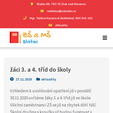
Blatec 68, 783 75 Dub nad Moravou
reditelka@zsblatec.cz
Mgr. Taťána Kasalová (ředitelka): 604 541 151
Aktuality
žáci 3. a 4. tříd do školy
27.11.2020
aktuality
Vzhledem k uvolňování opatření již v pondělí
30.11.2020 uvítáme žáky 3. a 4. tříd již ve škole.
Všichni zaměstnanci ZŠ se již na zbytek dětí těší.
Školní družina a kroužky již budou fungovat v