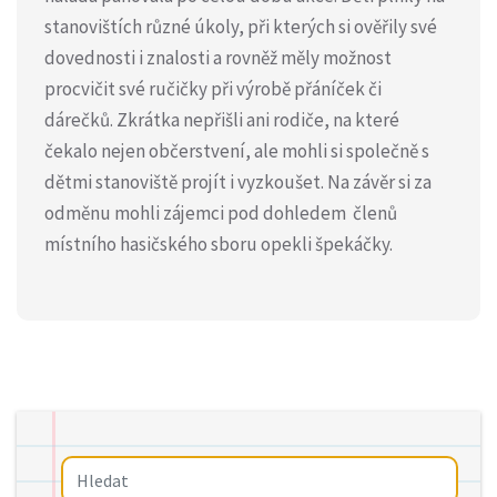
stanovištích různé úkoly, při kterých si ověřily své
dovednosti i znalosti a rovněž měly možnost
procvičit své ručičky při výrobě přáníček či
dárečků. Zkrátka nepřišli ani rodiče, na které
čekalo nejen občerstvení, ale mohli si společně s
dětmi stanoviště projít i vyzkoušet. Na závěr si za
odměnu mohli zájemci pod dohledem členů
místního hasičského sboru opekli špekáčky.