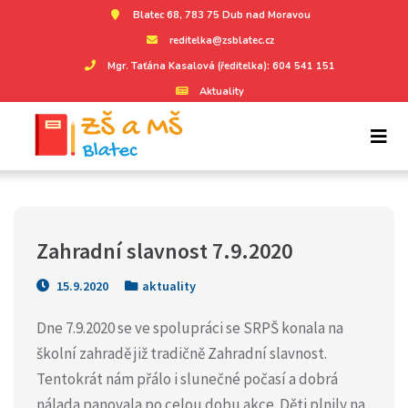
Blatec 68, 783 75 Dub nad Moravou
reditelka@zsblatec.cz
Mgr. Taťána Kasalová (ředitelka): 604 541 151
Aktuality
Zahradní slavnost 7.9.2020
15.9.2020
aktuality
Dne 7.9.2020 se ve spolupráci se SRPŠ konala na
školní zahradě již tradičně Zahradní slavnost.
Tentokrát nám přálo i slunečné počasí a dobrá
nálada panovala po celou dobu akce. Děti plnily na