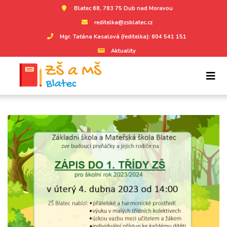
Blatec 68, 783 75 Dub nad Moravou
reditelka@zsblatec.cz
Mgr. Taťána Kasalová (ředitelka): 604 541 151
Aktuality