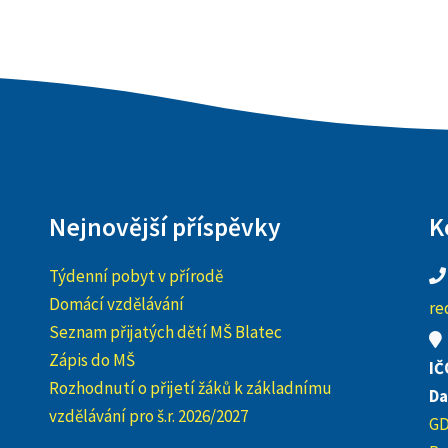
Nejnovější příspěvky
K
Týdenní pobyt v přírodě
Domácí vzdělávání
re
Seznam přijatých dětí MŠ Blatec
Zápis do MŠ
IČ
Rozhodnutí o přijetí žáků k základnímu
Da
vzdělávání pro š.r. 2026/2027
G