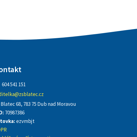
ontakt
604 541 151
ditelka@zsblatec.cz
Blatec 68, 783 75 Dub nad Moravou
O:
70987386
tovka:
ezvmbjt
DPR