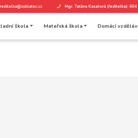
reditelka@zsblatec.cz
Mgr. Taťána Kasalová (ředitelka): 60
ladní škola
Mateřská škola
Domácí vzděláv