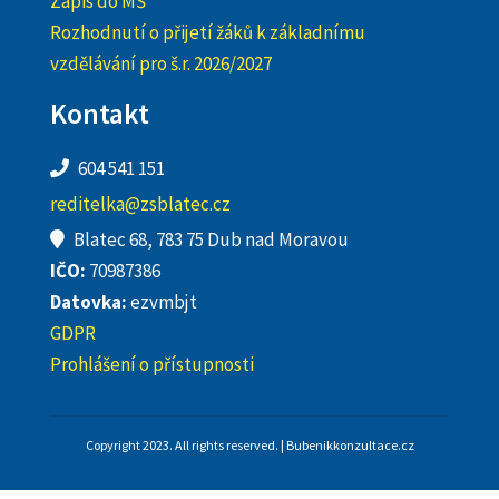
Zápis do MŠ
Rozhodnutí o přijetí žáků k základnímu
vzdělávání pro š.r. 2026/2027
Kontakt
604 541 151
reditelka@zsblatec.cz
Blatec 68, 783 75 Dub nad Moravou
IČO:
70987386
Datovka:
ezvmbjt
GDPR
Prohlášení o přístupnosti
Copyright 2023. All rights reserved. | Bubenikkonzultace.cz