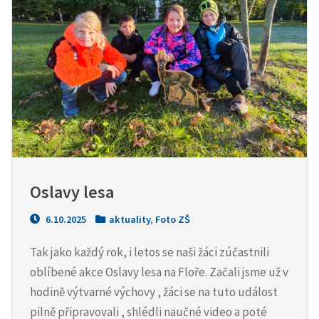
Oslavy lesa
6.10.2025
aktuality
,
Foto ZŠ
Tak jako každý rok, i letos se naši žáci zúčastnili
oblíbené akce Oslavy lesa na Floře. Začali jsme už v
hodině výtvarné výchovy , žáci se na tuto událost
pilně připravovali , shlédli naučné video a poté