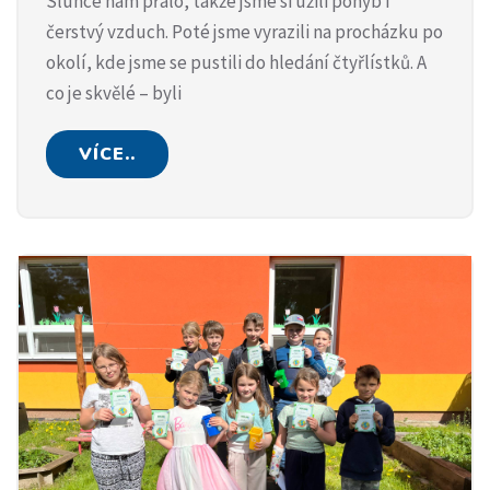
Slunce nám přálo, takže jsme si užili pohyb i
čerstvý vzduch. Poté jsme vyrazili na procházku po
okolí, kde jsme se pustili do hledání čtyřlístků. A
co je skvělé – byli
VÍCE..