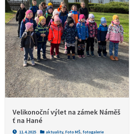
Velikonoční výlet na zámek Náměš
ť na Hané
11.4.2025
aktuality
,
Foto MŠ
,
fotogalerie