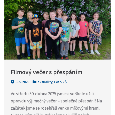
Filmový večer s přespáním
5.5.2025
aktuality
,
Foto ZŠ
Ve středu 30. dubna 2025 jsme si ve škole užili
opravdu výjimečný večer – společné přespání! Na
začátek jsme se rozehřáli venku míčovými hrami.