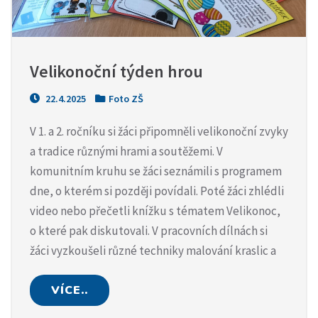
Velikonoční týden hrou
22.4.2025
Foto ZŠ
V 1. a 2. ročníku si žáci připomněli velikonoční zvyky
a tradice různými hrami a soutěžemi. V
komunitním kruhu se žáci seznámili s programem
dne, o kterém si později povídali. Poté žáci zhlédli
video nebo přečetli knížku s tématem Velikonoc,
o které pak diskutovali. V pracovních dílnách si
žáci vyzkoušeli různé techniky malování kraslic a
VÍCE..