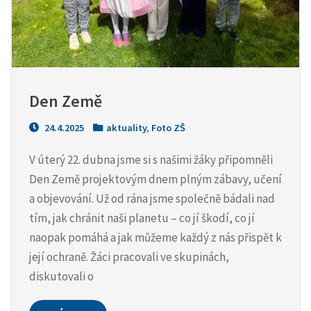
Den Země
24.4.2025
aktuality
,
Foto ZŠ
V úterý 22. dubna jsme si s našimi žáky připomněli
Den Země projektovým dnem plným zábavy, učení
a objevování. Už od rána jsme společně bádali nad
tím, jak chránit naši planetu – co jí škodí, co jí
naopak pomáhá a jak můžeme každý z nás přispět k
její ochraně. Žáci pracovali ve skupinách,
diskutovali o