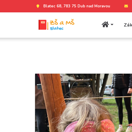
Blatec 68, 783 75 Dub nad Moravou
Zák