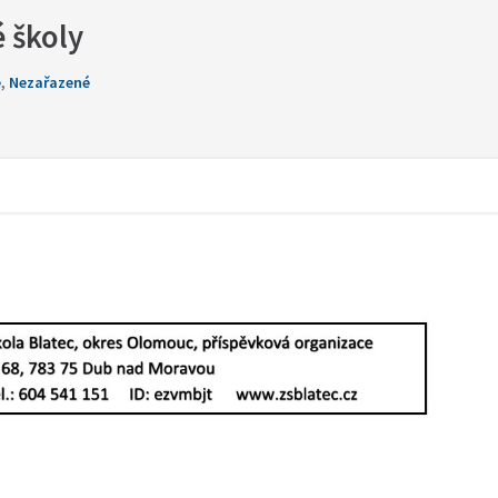
 školy
e
,
Nezařazené