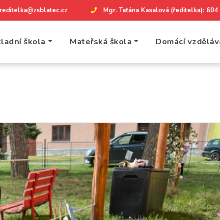
reditelka@zsblatec.cz
Mgr. Taťána Kasalová (ředitelka): 60
ladní škola
Mateřská škola
Domácí vzděláv