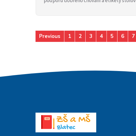
podporu dobrého chování a etikety stolov
Previous
1
2
3
4
5
6
7