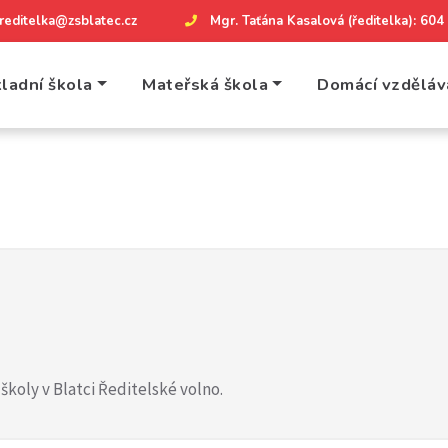
reditelka@zsblatec.cz
Mgr. Taťána Kasalová (ředitelka): 60
ladní škola
Mateřská škola
Domácí vzděláv
í školy v Blatci Ředitelské volno.