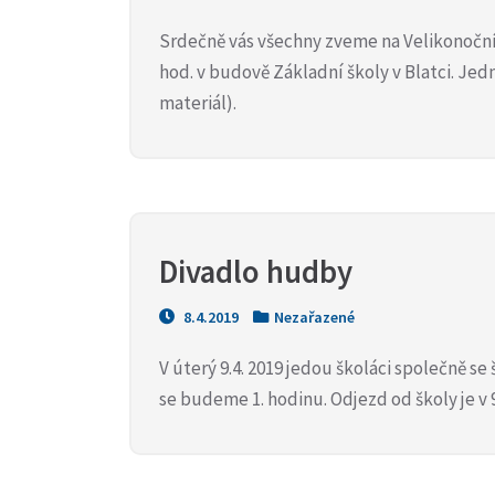
Srdečně vás všechny zveme na Velikonoční d
hod. v budově Základní školy v Blatci. Jed
materiál).
Divadlo hudby
8.4.2019
Nezařazené
V úterý 9.4. 2019 jedou školáci společně 
se budeme 1. hodinu. Odjezd od školy je v 