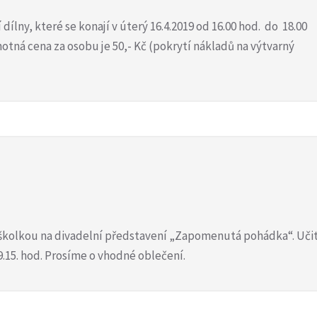
ílny, které se konají v úterý 16.4.2019 od 16.00 hod. do 18.00
notná cena za osobu je 50,- Kč (pokrytí nákladů na výtvarný
se školkou na divadelní představení „Zapomenutá pohádka“. Uči
9.15. hod. Prosíme o vhodné oblečení.