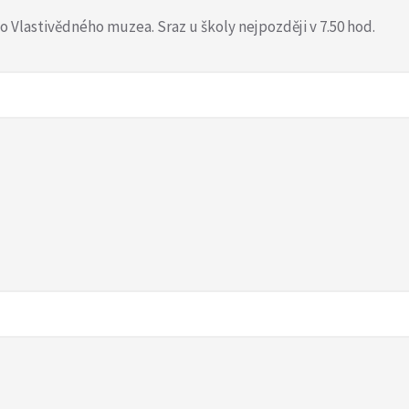
do Vlastivědného muzea. Sraz u školy nejpozději v 7.50 hod.