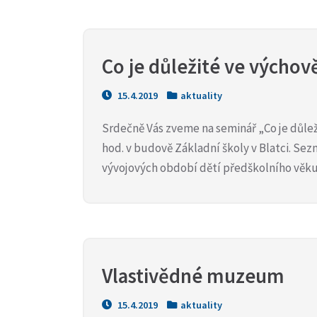
Co je důležité ve výchov
15.4.2019
aktuality
Srdečně Vás zveme na seminář „Co je důleži
hod. v budově Základní školy v Blatci. Sez
vývojových období dětí předškolního věku 
Vlastivědné muzeum
15.4.2019
aktuality