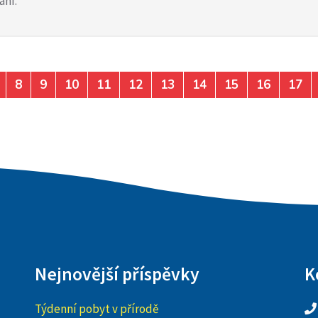
ání.
8
9
10
11
12
13
14
15
16
17
Nejnovější příspěvky
K
Týdenní pobyt v přírodě