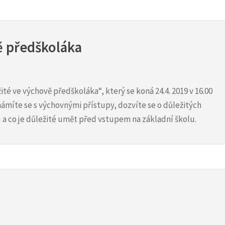
ě předškoláka
té ve výchově předškoláka“, který se koná 24.4. 2019 v 16.00
námíte se s výchovnými přístupy, dozvíte se o důležitých
a co je důležité umět před vstupem na základní školu.