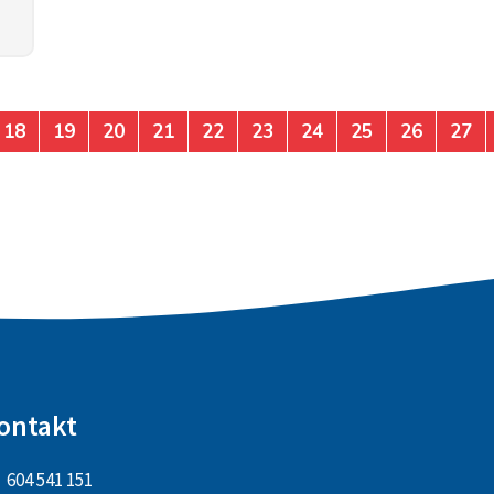
18
19
20
21
22
23
24
25
26
27
ontakt
604 541 151