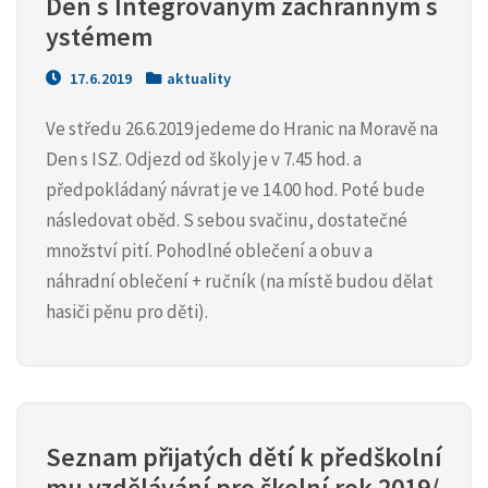
Den s Integrovaným záchranným s
ystémem
17.6.2019
aktuality
Ve středu 26.6.2019 jedeme do Hranic na Moravě na
Den s ISZ. Odjezd od školy je v 7.45 hod. a
předpokládaný návrat je ve 14.00 hod. Poté bude
následovat oběd. S sebou svačinu, dostatečné
množství pití. Pohodlné oblečení a obuv a
náhradní oblečení + ručník (na místě budou dělat
hasiči pěnu pro děti).
Seznam přijatých dětí k předškolní
mu vzdělávání pro školní rok 2019/