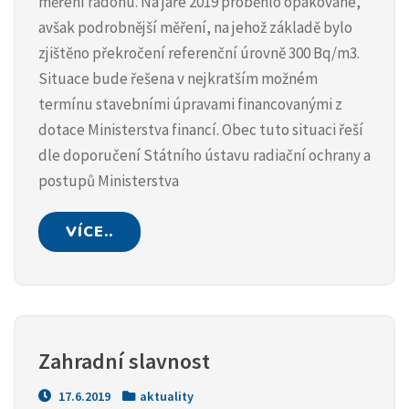
měření radonu. Na jaře 2019 proběhlo opakované,
avšak podrobnější měření, na jehož základě bylo
zjištěno překročení referenční úrovně 300 Bq/m3.
Situace bude řešena v nejkratším možném
termínu stavebními úpravami financovanými z
dotace Ministerstva financí. Obec tuto situaci řeší
dle doporučení Státního ústavu radiační ochrany a
postupů Ministerstva
VÍCE..
Zahradní slavnost
17.6.2019
aktuality