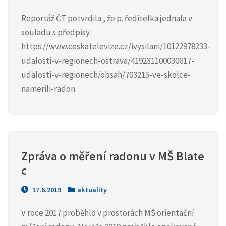
Reportáž ČT potvrdila , že p. ředitelka jednala v
souladu s předpisy.
https://www.ceskatelevize.cz/ivysilani/10122978233-
udalosti-v-regionech-ostrava/419231100030617-
udalosti-v-regionech/obsah/703215-ve-skolce-
namerili-radon
Zpráva o měření radonu v MŠ Blate
c
17.6.2019
aktuality
V roce 2017 proběhlo v prostorách MŠ orientační