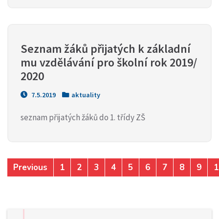
Seznam žáků přijatých k základní
mu vzdělávání pro školní rok 2019/
2020
7.5.2019
aktuality
seznam přijatých žáků do 1. třídy ZŠ
Previous
1
2
3
4
5
6
7
8
9
1