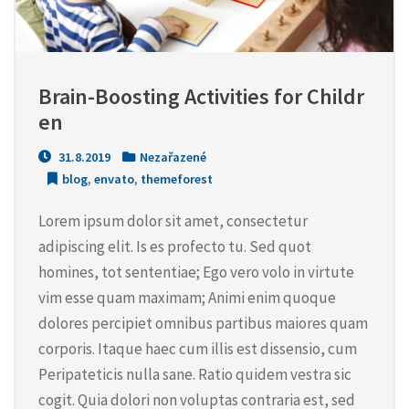
Brain-Boosting Activities for Childr
en
31.8.2019
Nezařazené
blog
,
envato
,
themeforest
Lorem ipsum dolor sit amet, consectetur
adipiscing elit. Is es profecto tu. Sed quot
homines, tot sententiae; Ego vero volo in virtute
vim esse quam maximam; Animi enim quoque
dolores percipiet omnibus partibus maiores quam
corporis. Itaque haec cum illis est dissensio, cum
Peripateticis nulla sane. Ratio quidem vestra sic
cogit. Quia dolori non voluptas contraria est, sed