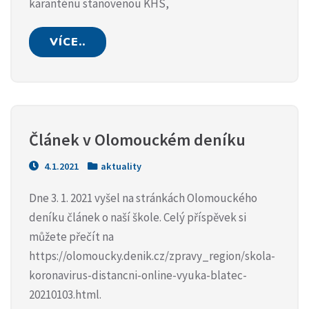
karanténu stanovenou KHS,
VÍCE..
Článek v Olomouckém deníku
4.1.2021
aktuality
Dne 3. 1. 2021 vyšel na stránkách Olomouckého
deníku článek o naší škole. Celý příspěvek si
můžete přečít na
https://olomoucky.denik.cz/zpravy_region/skola-
koronavirus-distancni-online-vyuka-blatec-
20210103.html.