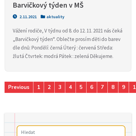
Barvičkový týden v MŠ
2.11.2021
aktuality
Vážení rodiče, V týdnu od 8. do 12. 11. 2021 nás čeká
„Barvičkový týden“. Oblečte prosím děti do barev
dle dnů: Pondělí: černá Úterý : červená Středa:
žlutá Čtvrtek: modrá Pátek : zelená Děkujeme.
Previous
1
2
3
4
5
6
7
8
9
1