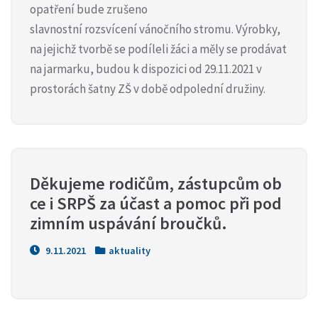
opatření bude zrušeno
slavnostní rozsvícení vánočního stromu. Výrobky,
na jejichž tvorbě se podíleli žáci a měly se prodávat
na jarmarku, budou k dispozici od 29.11.2021 v
prostorách šatny ZŠ v době odpolední družiny.
Děkujeme rodičům, zástupcům ob
ce i SRPŠ za účast a pomoc při pod
zimním uspávání broučků.
9.11.2021
aktuality