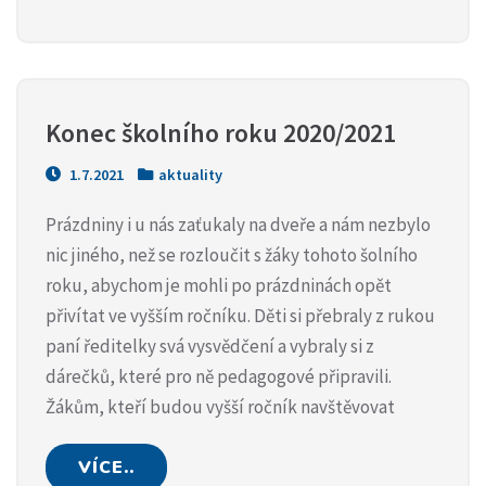
Konec školního roku 2020/2021
1.7.2021
aktuality
Prázdniny i u nás zaťukaly na dveře a nám nezbylo
nic jiného, než se rozloučit s žáky tohoto šolního
roku, abychom je mohli po prázdninách opět
přivítat ve vyšším ročníku. Děti si přebraly z rukou
paní ředitelky svá vysvědčení a vybraly si z
dárečků, které pro ně pedagogové připravili.
Žákům, kteří budou vyšší ročník navštěvovat
VÍCE..