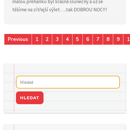
malou přeháňku byl krásně slunečný a už se
těšíme na zítřejší výlet…..tak DOBROU NOC!!!
Previous
1
2
3
4
5
6
7
8
9
1
HLEDAT