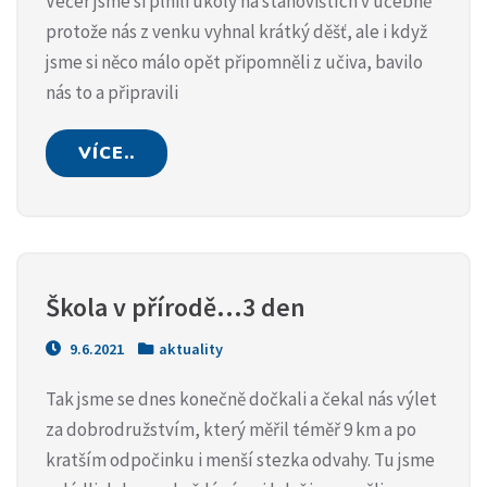
Večer jsme si plnili úkoly na stanovištích v učebně
protože nás z venku vyhnal krátký děšť, ale i když
jsme si něco málo opět připomněli z učiva, bavilo
nás to a připravili
VÍCE..
Škola v přírodě…3 den
9.6.2021
aktuality
Tak jsme se dnes konečně dočkali a čekal nás výlet
za dobrodružstvím, který měřil téměř 9 km a po
kratším odpočinku i menší stezka odvahy. Tu jsme