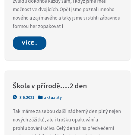
zvládli dokonce každý sám, i když jsme měli
možnost ve dvojicích. Opět jsme poznali mnoho
nového a zajímavého a taky jsme si stihli zábavnou
formou her zopakovat i
VÍCE..
Škola v přírodě….2 den
8.6.2021
aktuality
Tak máme za sebou další nádherný den plný nejen
nových zážitků, ale i trošku opakování a
prohlubování učiva. Celý den až na předvečerní