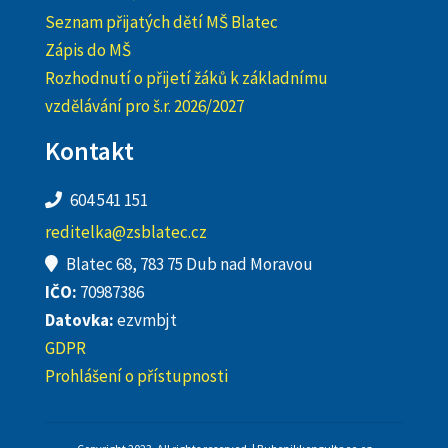
Seznam přijatých dětí MŠ Blatec
Zápis do MŠ
Rozhodnutí o přijetí žáků k základnímu
vzdělávání pro š.r. 2026/2027
Kontakt
604 541 151
reditelka@zsblatec.cz
Blatec 68, 783 75 Dub nad Moravou
IČO:
70987386
Datovka:
ezvmbjt
GDPR
Prohlášení o přístupnosti