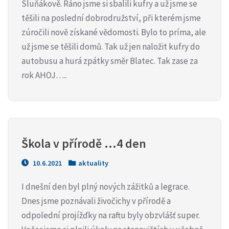
Sluňákově. Ráno jsme si sbalili kufry a už jsme se
těšili na poslední dobrodružství, při kterém jsme
zúročili nově získané vědomosti. Bylo to príma, ale
už jsme se těšili domů. Tak už jen naložit kufry do
autobusu a hurá zpátky směr Blatec. Tak zase za
rok AHOJ…..
Škola v přírodě …4 den
10.6.2021
aktuality
I dnešní den byl plný nových zážitků a legrace.
Dnes jsme poznávali živočichy v přírodě a
odpolední projížďky na raftu byly obzvlášť super.